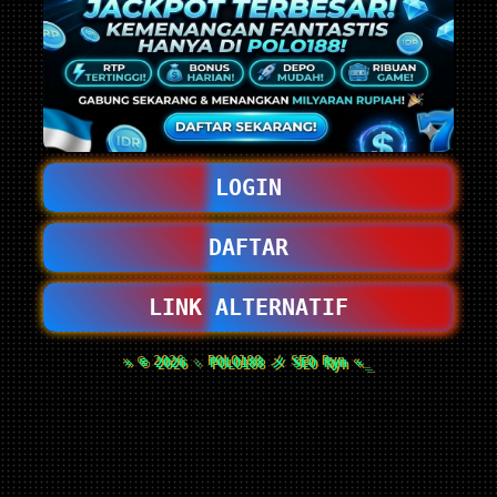
LOGIN
DAFTAR
LINK ALTERNATIF
» © 2026 ✧ POLO188 メ SEO Ryn «